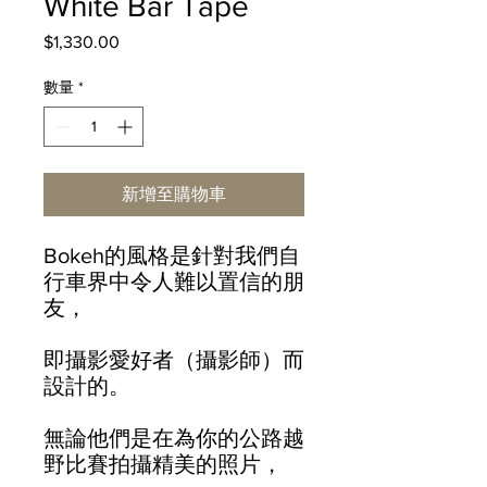
White Bar Tape
$1,330.00
價
格
數量
*
新增至購物車
Bokeh的風格是針對我們自
行車界中令人難以置信的朋
友，
即攝影愛好者（攝影師）而
設計的。
無論他們是在為你的公路越
野比賽拍攝精美的照片，