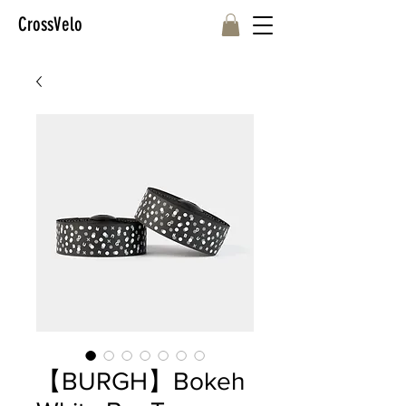
CrossVelo
【BURGH】Bokeh