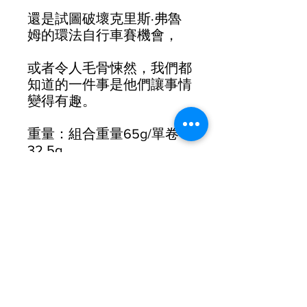
還是試圖破壞克里斯·弗魯
姆的環法自行車賽機會，
或者令人毛骨悚然，我們都
知道的一件事是他們讓事情
變得有趣。
重量：組合重量65g/單卷
32.5g
尺寸：200 cm x 3 cm
包括：2 個旋入式端塞/2 個
整理膠帶
厚度：2.5 mm厚 – 邊緣逐
漸變細至 1.8 mm