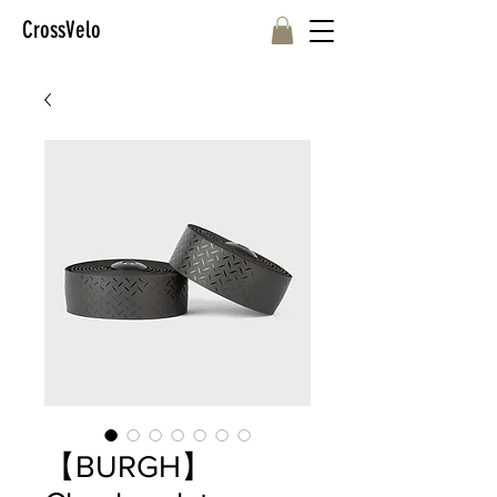
CrossVelo
【BURGH】