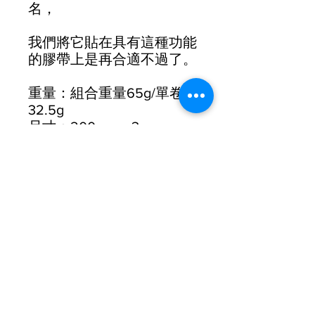
名，
我們將它貼在具有這種功能
的膠帶上是再合適不過了。
重量：組合重量65g/單卷
32.5g
尺寸：200 cm x 3 cm
包括：2 個旋入式端塞/2 個
整理膠帶
厚度：2.5 mm厚 – 邊緣逐
漸變細至 1.8 mm