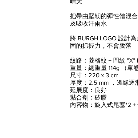
晴天
把帶由堅韌的彈性體混合
及吸收汗雨水
將 BURGH LOGO 
固的抓握力，不會脫落
紋路：菱格紋 + 凹紋 "X" 
重量：總重量 114g （單卷
尺寸：220 x 3 cm
厚度：2.5 mm ，邊緣逐漸
延展度：良好
黏合劑：矽膠
內容物：旋入式尾塞*2 + 