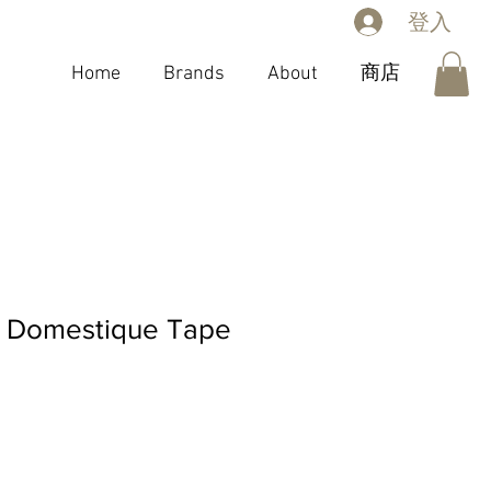
登入
Home
Brands
About
商店
omestique Tape