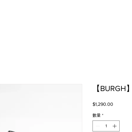
【BURGH】D
$1,290.00
價
格
數量
*