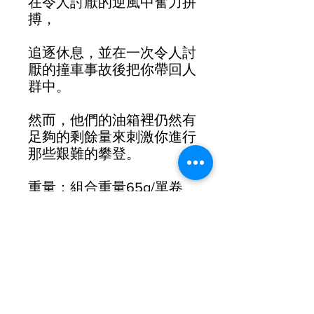
在令人討厭的逆風中奮力拼
搏，
追逐休息，並在一次令人討
厭的撞車事故後把你帶回人
群中。
然而，他們的油箱裡仍然有
足夠的剩餘量來刺激你進行
那些艱難的攀登。
重量：組合重量65g/單卷
32.5g
尺寸：200 cm x 3 cm
包括：2 個旋入式端塞/2 個
整理膠帶
厚度：2.5 mm厚 – 邊緣逐
漸變細至 1.8 mm