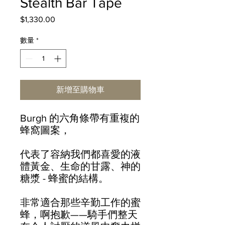
Stealth Bar Tape
$1,330.00
價
格
數量
*
新增至購物車
Burgh 的六角條帶有重複的
蜂窩圖案，
代表了容納我們都喜愛的液
體黃金、生命的甘露、神的
糖漿 - 蜂蜜的結構。
非常適合那些辛勤工作的蜜
蜂，啊抱歉——騎手們整天