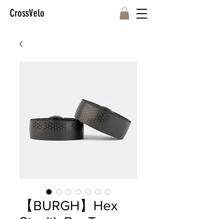
CrossVelo
【BURGH】Hex