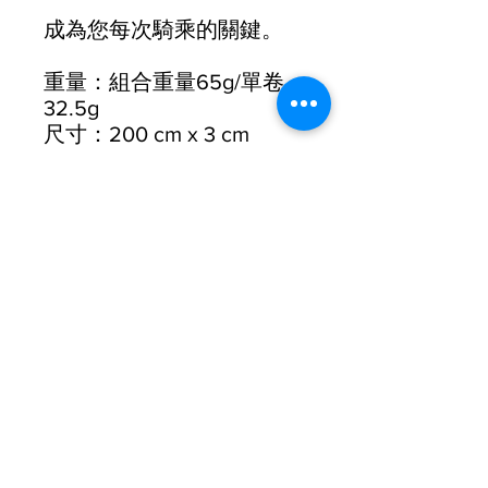
成為您每次騎乘的關鍵。
重量：組合重量65g/單卷
32.5g
尺寸：200 cm x 3 cm
包括：2 個旋入式端塞/2 個
整理膠帶
厚度：2.5 mm厚 – 邊緣逐
漸變細至 1.8 mm