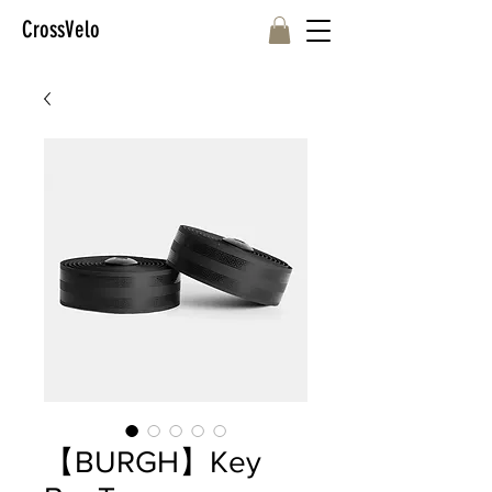
CrossVelo
【BURGH】Key