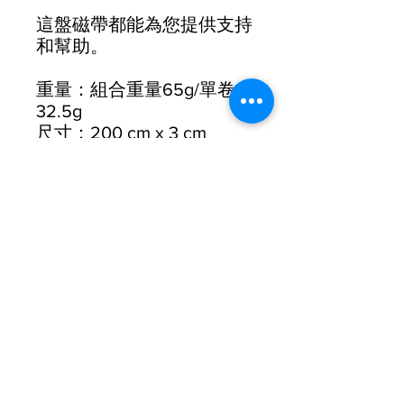
這盤磁帶都能為您提供支持
和幫助。
重量：組合重量65g/單卷
32.5g
尺寸：200 cm x 3 cm
包括：2 個旋入式端塞/2 個
整理膠帶
厚度：2.5 mm厚 – 邊緣逐
漸變細至 1.8 mm