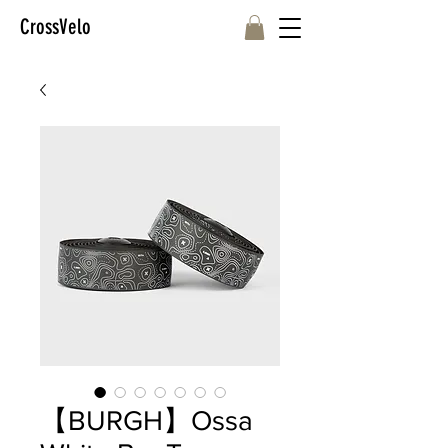
CrossVelo
【BURGH】Ossa