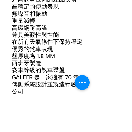
高穩定的傳動表現
無噪音和振動
重量減輕
高碳鋼耐高溫
兼具美觀性與性能
在所有天氣條件下保持穩定
優秀的煞車表現
盤厚度為 1.8 MM
西班牙製造
賽車等級的煞車碟盤
GALFER 是一家擁有 70 年
傳動系統設計並製造經驗的
公司
在 MOTO 領域早已享負盛
名
幾年前也開始切入自行車市
場將專業的碟盤及來令片技
術運用在自行車上