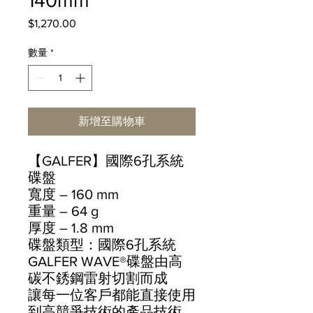
140mm
$1,270.00
價
格
數量
*
新增至購物車
【GALFER】國際6孔系統
碟盤
寬度 – 160 mm
重量 – 64 g
厚度 – 1.8 mm
碟盤類型：國際6孔系統
GALFER WAVE®碟盤由高
碳不銹鋼雷射切割而成
讓每一位客戶都能直接使用
到高競爭技術的產品技術