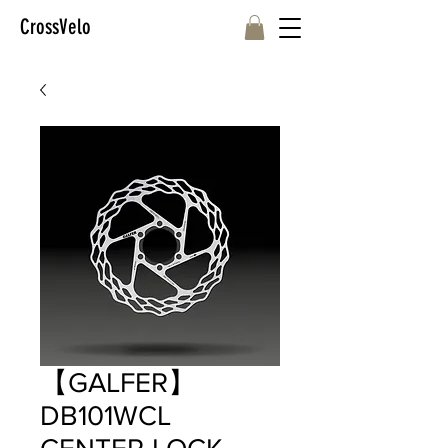
CrossVelo
【GALFER】
DB101WCL