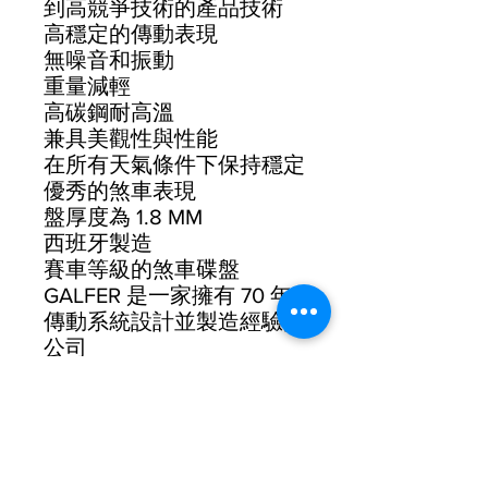
到高競爭技術的產品技術
高穩定的傳動表現
無噪音和振動
重量減輕
高碳鋼耐高溫
兼具美觀性與性能
在所有天氣條件下保持穩定
優秀的煞車表現
盤厚度為 1.8 MM
西班牙製造
賽車等級的煞車碟盤
GALFER 是一家擁有 70 年
傳動系統設計並製造經驗的
公司
在 MOTO 領域早已享負盛
名
幾年前也開始切入自行車市
場將專業的碟盤及來令片技
術運用在自行車上