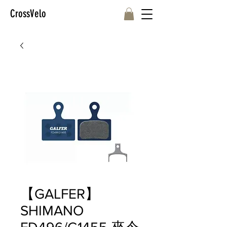
CrossVelo
【GALFER】
SHIMANO