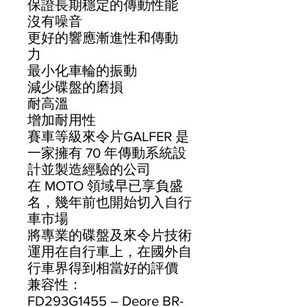
保證長期穩定的傳動性能
沒有噪音
更好的響應漸進性和傳動
力
最小化車輪的振動
減少碟盤的磨損
耐高溫
增加耐用性
賽車等級來令片GALFER 是
一家擁有 70 年傳動系統設
計並製造經驗的公司
在 MOTO 領域早已享負盛
名，幾年前也開始切入自行
車市場
將專業的碟盤及來令片技術
運用在自行車上，在國外自
行車界得到相當好的評價
兼容性：
FD293G1455 – Deore BR-