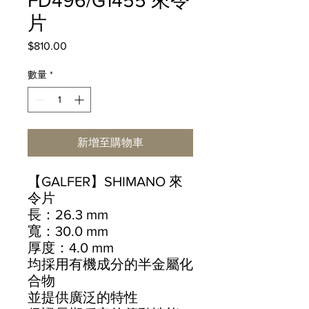
FD496/G1455 來令
片
$810.00
價
格
數量
*
新增至購物車
【GALFER】SHIMANO 來
令片
長：26.3 mm
寬：30.0 mm
厚度：4.0 mm
均採用有機成分的半金屬化
合物
並提供廣泛的特性