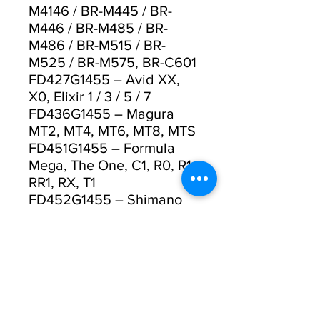
M4146 / BR-M445 / BR-
M446 / BR-M485 / BR-
M486 / BR-M515 / BR-
M525 / BR-M575, BR-C601
FD427G1455 – Avid XX,
X0, Elixir 1 / 3 / 5 / 7
FD436G1455 – Magura
MT2, MT4, MT6, MT8, MTS
FD451G1455 – Formula
Mega, The One, C1, R0, R1,
RR1, RX, T1
FD452G1455 – Shimano
XTR BR-M985 (2011),
Deore XT BR-M785, SLX
BR-M666
FD459G1455 – SRAM
Guide / Avid X0 Trail, Elixir
7 Trail, Elixir 9
TrailFD465G1455 – Hope