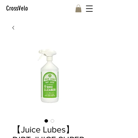
CrossVelo
【Juice Lubes】