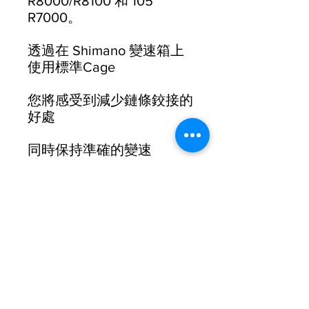
R8000/R8100 和 105
R7000。
透過在 Shimano 變速箱上
使用標準Cage
您將感受到減少鏈條鉸接的
好處
同時保持準確的變速
這是許多大型滑輪系統的負
面影響
切換到超大套件可能需要安
裝更長的鏈條