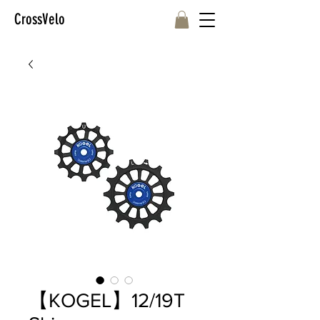
CrossVelo
【KOGEL】12/19T