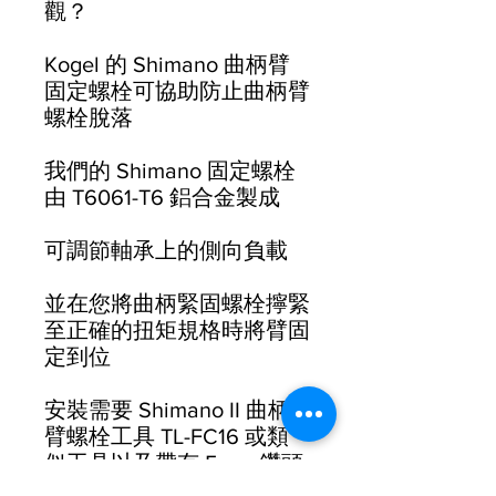
觀？
Kogel 的 Shimano 曲柄臂
固定螺栓可協助防止曲柄臂
螺栓脫落
我們的 Shimano 固定螺栓
由 T6061-T6 鋁合金製成
可調節軸承上的側向負載
並在您將曲柄緊固螺栓擰緊
至正確的扭矩規格時將臂固
定到位
安裝需要 Shimano II 曲柄
臂螺栓工具 TL-FC16 或類
似工具以及帶有 5mm 鑽頭
的扭矩扳手