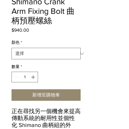
Shimano Crank
Arm Fixing Bolt 曲
柄預壓螺絲
$940.00
價
格
顏色
*
數量
*
新增至購物車
正在尋找另一個機會來提高
傳動系統的耐用性並個性
化 Shimano 曲柄組的外