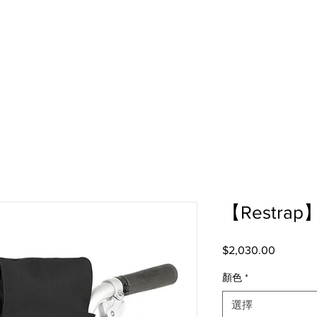
【Restrap】
$2,030.00
價
格
顏色
*
選擇