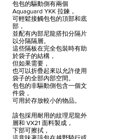
包包的驅動側有兩個
Aquaguard YKK 拉鍊，
可輕鬆接觸包包的頂部和底
部，
並配有內部尼龍搭扣分隔片
以分隔隔層。
這些隔板在完全包裝時有助
於袋子的結構，
但如果需要，
也可以折疊起來以允許使用
袋子的全部內部空間。
包包的非驅動側包含一個文
件袋，
可用於存放較小的物品。
該包採用耐用的紋理尼龍外
層和 VX21 面料製成，
下部可擦拭，
這意味著該包在越野騎行或