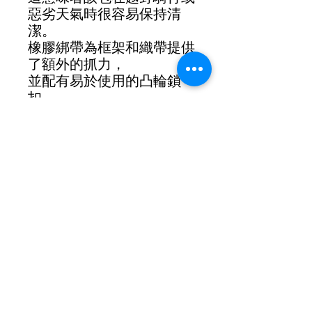
惡劣天氣時很容易保持清
潔。
橡膠綁帶為框架和織帶提供
了額外的抓力，
並配有易於使用的凸輪鎖
扣，
使包在騎行時保持牢固且不
會移動。
所有包款均在我們的約克郡
車間手工製作，
並飾有經典的 Restrap 標
籤，
由素食友好的 PU 製成。
重量 - 368公克
容量 - 9L