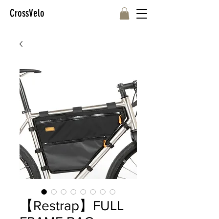
CrossVelo
【Restrap】FULL