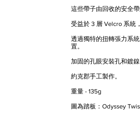
這些帶子由回收的安全帶
受益於 3 層 Velcro 系統
透過獨特的扭轉張力系統
置。
加固的孔眼安裝孔和鍍鎳
約克郡手工製作。
重量 - 135g
圖為踏板：Odyssey Twis