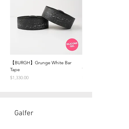
【BURGH】Grunge White Bar
【BURGH】Grunge Stea
Tape
Tape
價格
價格
$1,330.00
$1,330.00
Galfer