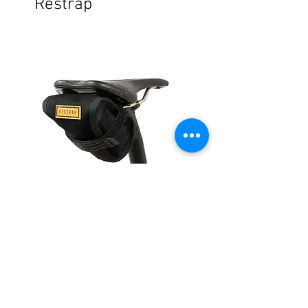
Restrap
【Restrap】TOOL POUCH
【Restrap】SADDLE P
價格
價格
$1,590.00
$2,890.00